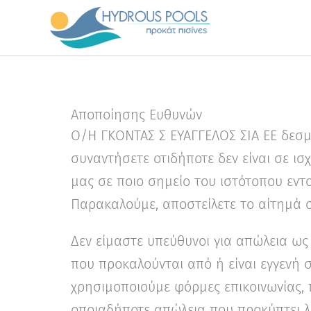
Μετάβαση
στο
περιεχόμενο
Αποποίησης Ευθυνών
Ο/Η ΓΚΟΝΤΑΣ Σ ΕΥΑΓΓΕΛΟΣ ΣΙΑ ΕΕ δεσμε
συναντήσετε οτιδήποτε δεν είναι σε ι
μας σε ποιο σημείο του ιστότοπου εντο
Παρακαλούμε, αποστείλετε το αίτημά 
Δεν είμαστε υπεύθυνοι για απώλεια ω
που προκαλούνται από ή είναι εγγενή
χρησιμοποιούμε φόρμες επικοινωνίας, 
οποιαδήποτε απώλεια που προκύπτει λ