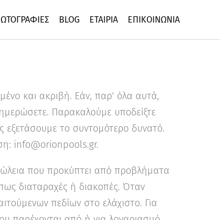
ΩΤΟΓΡΑΦΊΕΣ
BLOG
ΕΤΑΙΡΊΑ
ΕΠΙΚΟΙΝΩΝΊΑ
ένο και ακριβή. Εάν, παρ' όλα αυτά,
ενημερώσετε. Παρακαλούμε υποδείξτε
τις εξετάσουμε το συντομότερο δυνατό.
ση:
info@
orionpools.gr
.
απώλεια που προκύπτει από προβλήματα
πως διαταραχές ή διακοπές. Όταν
ιτούμενων πεδίων στο ελάχιστο. Για
ου παρέχονται από ή για λογαριασμό