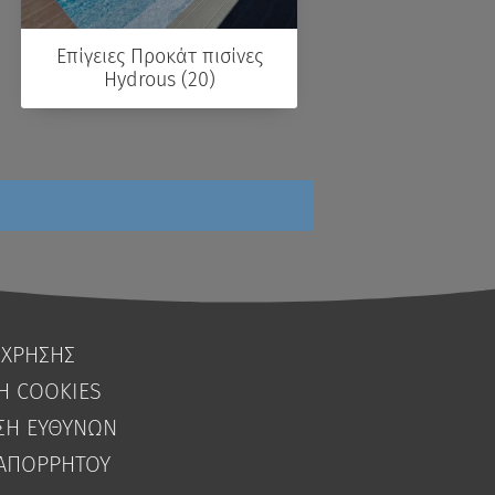
Επίγειες Προκάτ πισίνες
Hydrous (20)
 ΧΡΗΣΗΣ
Η COOKIES
ΣΗ ΕΥΘΥΝΩΝ
ΑΠΟΡΡΗΤΟΥ