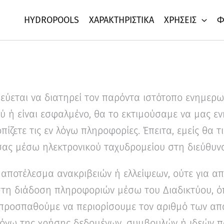
HYDROPOOLS
ΧΑΡΑΚΤΗΡΙΣΤΙΚΆ
ΧΡΉΣΕΙΣ
Φ
ύεται να διατηρεί τον παρόντα ιστότοπο ενημερωμ
σχύ ή είναι εσφαλμένο, θα το εκτιμούσαμε να μας 
πίζετε τις εν λόγω πληροφορίες. Έπειτα, εμείς θα 
σας μέσω ηλεκτρονικού ταχυδρομείου στη διεύθυν
ς αποτέλεσμα ανακριβειών ή ελλείψεων, ούτε για 
 στη διάδοση πληροφοριών μέσω του Διαδικτύου, ό
προσπαθούμε να περιορίσουμε τον αριθμό των απα
όγω της χρήσης δεδομένων, συμβουλών ή ιδεών π