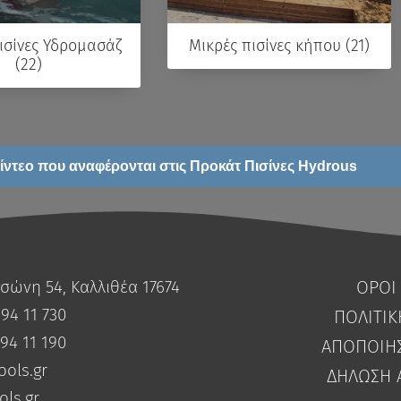
ισίνες Υδρομασάζ
Μικρές πισίνες κήπου (21)
(22)
Βίντεο που αναφέρονται στις Προκάτ Πισίνες Hydrous
ώνη 54, Καλλιθέα 17674
ΟΡΟΙ
 94 11 730
ΠΟΛΙΤΙΚ
 94 11 190
ΑΠΟΠΟΙΗ
ols.gr
ΔΗΛΩΣΗ 
ls.gr