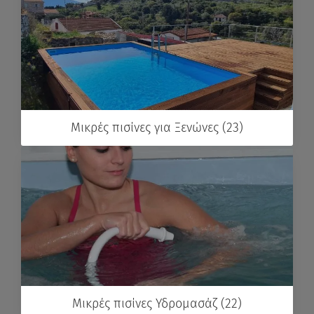
Μικρές πισίνες για Ξενώνες (23)
Μικρές πισίνες Υδρομασάζ (22)