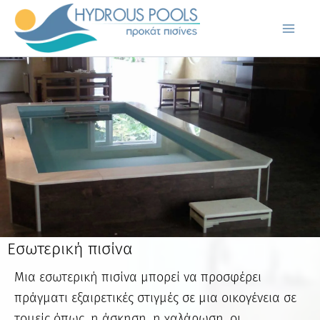
Μετάβαση
στο
περιεχόμενο
Εσωτερική πισίνα
Μια εσωτερική πισίνα μπορεί να προσφέρει
πράγματι εξαιρετικές στιγμές σε μια οικογένεια σε
τομείς όπως, η άσκηση, η χαλάρωση, οι