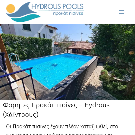
Μετάβαση
στο
περιεχόμενο
Φορητές Προκάτ πισίνες – Hydrous
(Χάϊντρους)
Οι Προκάτ πισίνες έχουν πλέον καταξιωθεί, στο