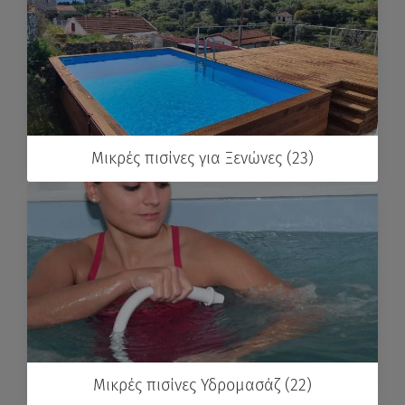
Μικρές πισίνες για Ξενώνες (23)
Μικρές πισίνες Υδρομασάζ (22)