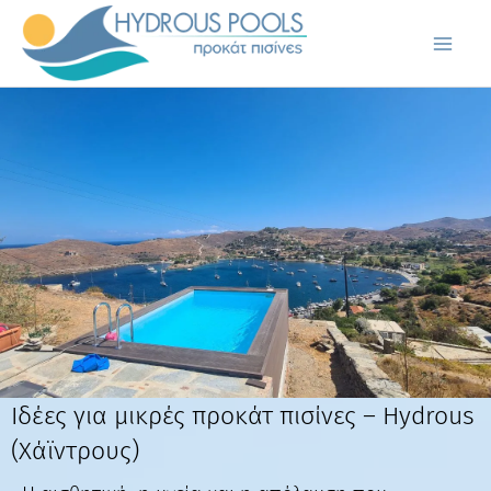
Μετάβαση
στο
περιεχόμενο
Ιδέες για μικρές προκάτ πισίνες – Hydrous
(Χάϊντρους)