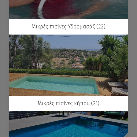
Μικρές πισίνες Υδρομασάζ (22)
Μικρές πισίνες κήπου (21)