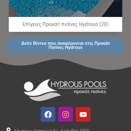
Επίγειες Προκάτ πισίνες Hydrous (20)
Δείτε Βίντεο που αναφέρονται στις Προκάτ
Πισίνες Hydrous
F
I
Y
a
n
o
c
s
u