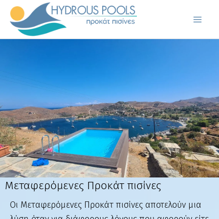
Μετάβαση
στο
περιεχόμενο
Μεταφερόμενες Προκάτ πισίνες
Οι Μεταφερόμενες Προκάτ πισίνες αποτελούν μια
λύση όταν για διάφορους λόγους που αφορούν είτε