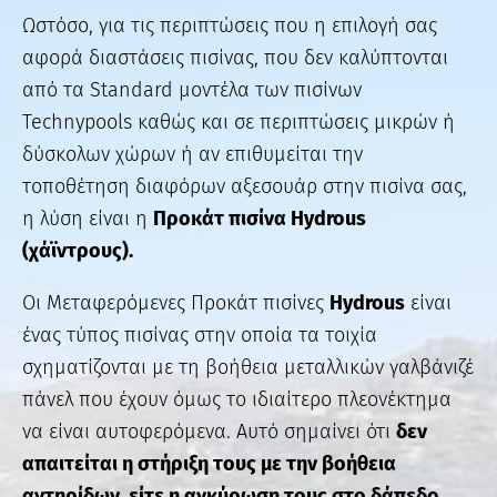
Ωστόσο, για τις περιπτώσεις που η επιλογή σας
αφορά διαστάσεις πισίνας, που δεν καλύπτονται
από τα Standard μοντέλα των πισίνων
Technypools καθώς και σε περιπτώσεις μικρών ή
δύσκολων χώρων ή αν επιθυμείται την
τοποθέτηση διαφόρων αξεσουάρ στην πισίνα σας,
η λύση είναι η
Προκάτ πισίνα Hydrous
(χάϊντρους).
Οι Μεταφερόμενες Προκάτ πισίνες
Hydrous
είναι
ένας τύπος πισίνας στην οποία τα τοιχία
σχηματίζονται με τη βοήθεια μεταλλικών γαλβάνιζέ
πάνελ που έχουν όμως το ιδιαίτερο πλεονέκτημα
να είναι αυτοφερόμενα. Αυτό σημαίνει ότι
δεν
απαιτείται η στήριξη τους με την βοήθεια
αντηρίδων, είτε η αγκύρωση τους στο δάπεδο