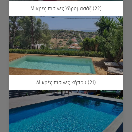
Μικρές πισίνες Υδρομασάζ (22)
Μικρές πισίνες κήπου (21)