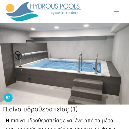
Μετάβαση
στο
περιεχόμενο
Πισίνα υδροθεραπείας (1)
Η πισίνα υδροθεραπείας είναι ένα από τα μέσα
που μπορούν να προσφέρουν ιδανικές συνθήκες