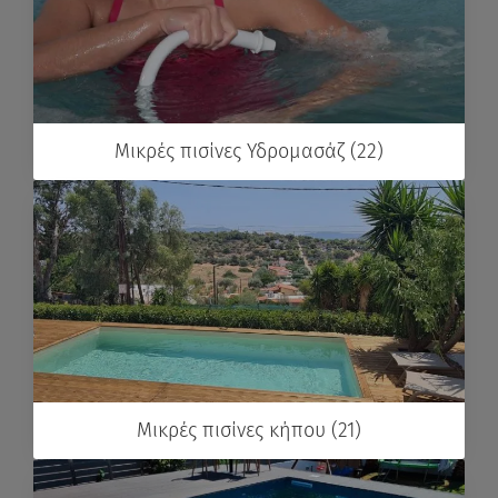
Μικρές πισίνες Υδρομασάζ (22)
Μικρές πισίνες κήπου (21)